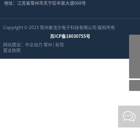
地址：江苏省常州市天宁区中吴大道668号
Copyright © 2023 常州泰戈尔电子科技有限公司 版权所有
苏ICP备18030755号
电话
网站建设：中企动力
常州
|
标签
0519-88760181
营业执照
朱经理
15950079136
邮箱
549710818@qq.com